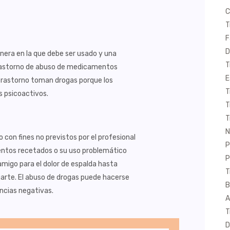
C
T
F
D
ra en la que debe ser usado y una
T
 trastorno de abuso de medicamentos
E
trastorno toman drogas porque los
T
 psicoactivos.
T
T
N
con fines no previstos por el profesional
P
entos recetados o su uso problemático
P
migo para el dolor de espalda hasta
T
ogarte. El abuso de drogas puede hacerse
B
ncias negativas.
A
T
D