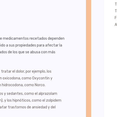
T
T
F
s
A
 de medicamentos recetados dependen
do a sus propiedades para afectar la
dos de los que se abusa con más
tratar el dolor, por ejemplo, los
 oxicodona, como Oxycontin y
n hidrocodona, como Norco.
os y sedantes, como el alprazolam
), y los hipnóticos, como el zolpidem
atar trastornos de ansiedad y del