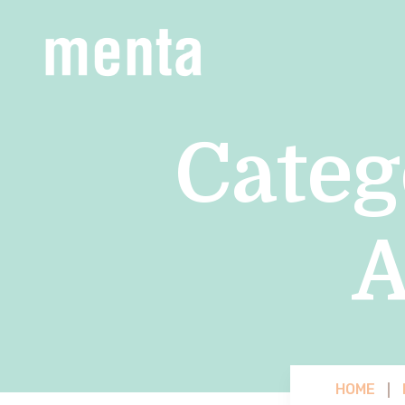
Categ
A
HOME