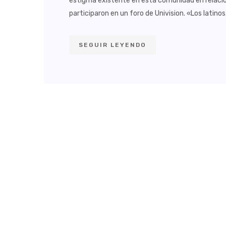
estigma existente en esta comunidad en relaci
participaron en un foro de Univision. «Los latinos,
SEGUIR LEYENDO