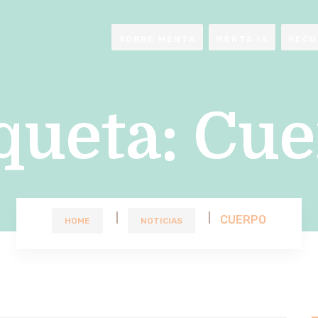
SOBRE MENTA
MENTA IA
RECU
queta:
Cue
CUERPO
HOME
NOTICIAS