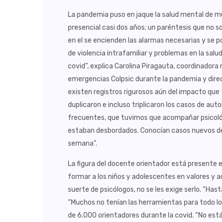
La pandemia puso en jaque la salud mental de muc
presencial casi dos años; un paréntesis que no so
en el se encienden las alarmas necesarias y se 
de violencia intrafamiliar y problemas en la sal
covid”, explica Carolina Piragauta, coordinadora 
emergencias Colpsic durante la pandemia y direct
existen registros rigurosos aún del impacto que
duplicaron e incluso triplicaron los casos de aut
frecuentes, que tuvimos que acompañar psicoló
estaban desbordados. Conocían casos nuevos de
semana”.
La figura del docente orientador está presente en 
formar a los niños y adolescentes en valores y
suerte de psicólogos, no se les exige serlo. “Has
“Muchos no tenían las herramientas para todo lo
de 6.000 orientadores durante la covid. “No es