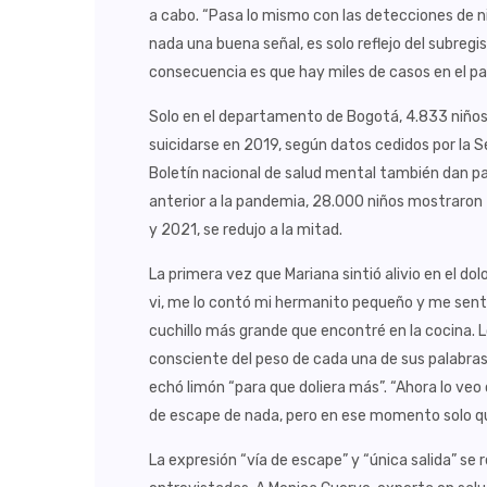
a cabo. “Pasa lo mismo con las detecciones de ni
nada una buena señal, es solo reflejo del subregis
consecuencia es que hay miles de casos en el país
Solo en el departamento de Bogotá, 4.833 niños
suicidarse en 2019, según datos cedidos por la S
Boletín nacional de salud mental también dan part
anterior a la pandemia, 28.000 niños mostraro
y 2021, se redujo a la mitad.
La primera vez que Mariana sintió alivio en el do
vi, me lo contó mi hermanito pequeño y me sentí 
cuchillo más grande que encontré en la cocina. Lo 
consciente del peso de cada una de sus palabras.
echó limón “para que doliera más”. “Ahora lo veo 
de escape de nada, pero en ese momento solo qu
La expresión “vía de escape” y “única salida” se 