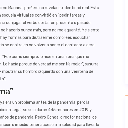
omo Mariana, prefiere no revelar su identidad real. Esta
a escuela virtual se convirtió en “pedir tareas y
e si conjugar el verbo cortar en presente o pasado.
í no hacerlo nunca más, pero no me aguanté. Me siento
e hay formas para distraerme como leer, escuchar
o se centra en no volver a poner el contador a cero.
lo. “Fue como siempre, lo hice en una zona que me
ón. Lo hacía porque de verdad me sentía mejor”, susurra
 y mostrar su hombro izquierdo con una veintena de
to”.
ema”
 ya era un problema antes de la pandemia, pero la
dicina Legal, se suicidaron 445 menores en 2019 y
 años de pandemia, Pedro Ochoa, director nacional de
ncierro impidió tener acceso a la soledad para llevarlo