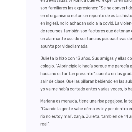
entrevistadas. A Monica Cuervo, experta en sal
son familiares las expresiones: “Se ha convertid
en el organismo notan un repunte de estas histo
en inglés), no lo achacan solo a la covid. La violen
de recursos también son factores que detona
un alarmante uso de sustancias psicoactivas des
apunta por videollamada.
Julieta lo hizo con 13 años. Sus amigas y ellas c
colegio. “Al principio lo hacía porque me parecía
hacía no estar tan presente”, cuenta en las gr
salir de clase. Que las pillaran bebiendo en las au
yo ya me había cortado antes varias veces, lo ha
Mariana es menuda, tiene una risa pegajosa, la 
“Cuando la gente sabe cómo estoy por dentro en 
río no estoy mal”, zanja. Julieta, también de 14 
real”.