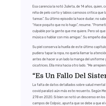
Esa carencia la notó Julieta, de 14 años, quien, c
niña de pelo corto y labios carnosos critica que l
tareas”. Su último episodio la hace dudar; no sab
“Hace poquito que no lo hago”, resume. “Promet
culpable por la gente que me quiere. Pero sé qu
música o hablar con mis amigas”. Su empeño diari
Su piel conserva la huella de este último capítu
pudiera tapar la ropa, no quería llamar la atenci
antes de hacer a un lado la manga del uniforme
cicatrices. Ella mira hacia otro lado. “Me arrepien
“Es Un Fallo Del Sist
La falta de datos detallados sobre salud mental
covid paralizó aún más este recuento. Según Me
278 en 2020. Si bien se notó un descenso en los
campos de Colpsic, apunta que se debe a que el e