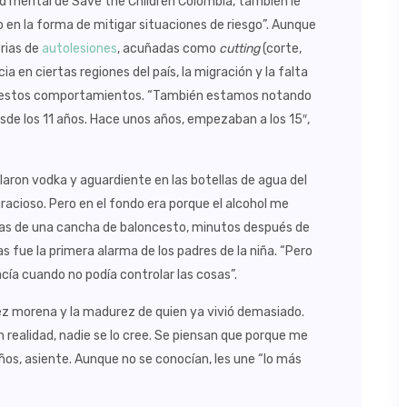
ud mental de Save the Children Colombia, también le
o en la forma de mitigar situaciones de riesgo”. Aunque
rias de
autolesiones
, acuñadas como
cutting
(corte,
cia en ciertas regiones del país, la migración y la falta
n estos comportamientos. “También estamos notando
de los 11 años. Hace unos años, empezaban a los 15″,
olaron vodka y aguardiente en las botellas de agua del
 gracioso. Pero en el fondo era porque el alcohol me
adas de una cancha de baloncesto, minutos después de
las fue la primera alarma de los padres de la niña. “Pero
cía cuando no podía controlar las cosas”.
tez morena y la madurez de quien ya vivió demasiado.
realidad, nadie se lo cree. Se piensan que porque me
años, asiente. Aunque no se conocían, les une “lo más