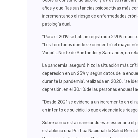
Sobre el consumo de alcohol y otras sustancias
años y que “las sustancias psicoactivas más con
incrementando el riesgo de enfermedades crónica
patología dual.
“Para el 2019 se habían registrado 2.909 muert
“Los territorios donde se concentró el mayor n
Vaupés, Norte de Santander y Santander, en rel
La pandemia, aseguró, hizo la situación más crít
deperesion en un 25% y, según datos de la encues
durante la pandemia’, realizada en 2020, “se ide
depresión, en el 30,1 % de las personas encuesta
“Desde 2021 se evidencia un incremento en el n
en intento de suicidio, lo que evidencia los riesg
Sobre cómo está manejando este escenario el pa
estableció una Política Nacional de Salud Mental 