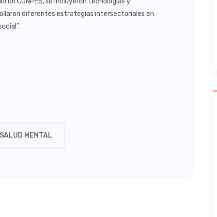
idió un CONPES, se incluyeron tecnologías y
llaron diferentes estrategias intersectoriales en
ocial”.
SALUD MENTAL