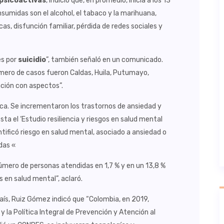
psicoactivas
, indició que, en promedio, inicia a los 13
sumidas son el alcohol, el tabaco y la marihuana,
s, disfunción familiar, pérdida de redes sociales y
es por
suicidio
”, también señaló en un comunicado.
úmero de casos fueron Caldas, Huila, Putumayo,
ación con aspectos”.
ica. Se incrementaron los trastornos de ansiedad y
ta el ‘Estudio resiliencia y riesgos en salud mental
ntificó riesgo en salud mental, asociado a ansiedad o
das «
úmero de personas atendidas en 1,7 % y en un 13,8 %
os en salud mental”, aclaró.
ís, Ruiz Gómez indicó que “Colombia, en 2019,
y la Política Integral de Prevención y Atención al