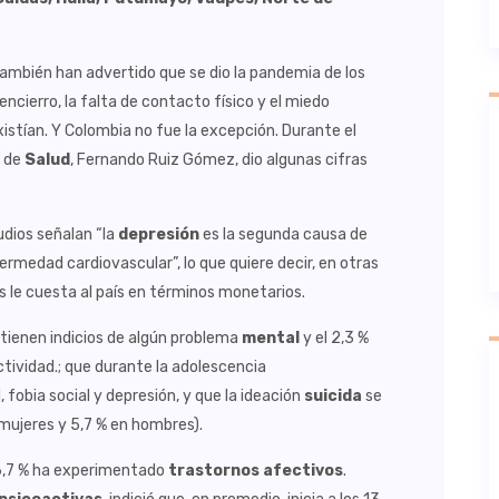
también han advertido que se dio la pandemia de los
cierro, la falta de contacto físico y el miedo
istían. Y Colombia no fue la excepción. Durante el
o de
Salud
, Fernando Ruiz Gómez, dio algunas cifras
udios señalan “la
depresión
es la segunda causa de
rmedad cardiovascular”, lo que quiere decir, en otras
 le cuesta al país en términos monetarios.
s tienen indicios de algún problema
mental
y el 2,3 %
ctividad.; que durante la adolescencia
fobia social y depresión, y que la ideación
suicida
se
 mujeres y 5,7 % en hombres).
l 6,7 % ha experimentado
trastornos afectivos
.