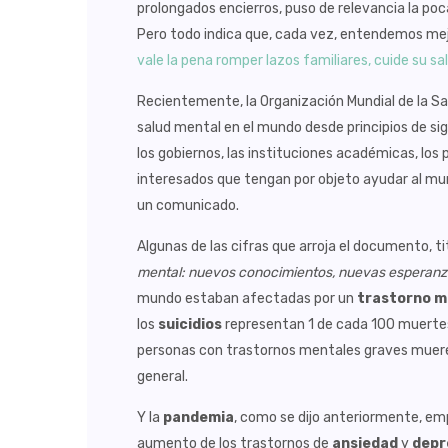
prolongados encierros, puso de relevancia la po
Pero todo indica que, cada vez, entendemos mej
vale la pena romper lazos familiares, cuide su s
Recientemente, la Organización Mundial de la Sa
salud mental en el mundo desde principios de sig
los gobiernos, las instituciones académicas, los p
interesados que tengan por objeto ayudar al mu
un comunicado.
Algunas de las cifras que arroja el documento, t
mental: nuevos conocimientos, nuevas esperan
mundo estaban afectadas por un
trastorno m
los
suicidios
representan 1 de cada 100 muertes,
personas con trastornos mentales graves muere
general.
Y la
pandemia
, como se dijo anteriormente, emp
aumento de los trastornos de
ansiedad
y
depr